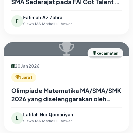
SMA Sederajat pada FAI Got Talent XI
2026 yang diselenggarakan oleh FAI
Universitas Muhammadiyah Sidoarjo
Fatimah Az Zahra
F
Siswa MA Matholi'ul Anwar
kecamatan
20 Jan 2026
Juara 1
Olimpiade Matematika MA/SMA/SMK
2026 yang diselenggarakan oleh
MWC LP Ma’arif NU Kecamatan
Karanggeneng
Latifah Nur Qomariyah
L
Siswa MA Matholi'ul Anwar