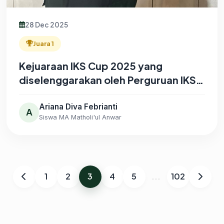
28 Dec 2025
Juara 1
Kejuaraan IKS Cup 2025 yang
diselenggarakan oleh Perguruan IKS
PI Kera Sakti Cabang Lamongan
Ariana Diva Febrianti
A
Siswa MA Matholi'ul Anwar
1
2
3
4
5
...
102