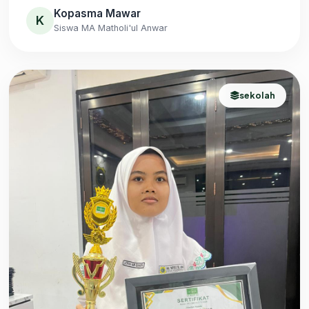
KOSTUM)
Kopasma Mawar
K
Siswa MA Matholi'ul Anwar
sekolah