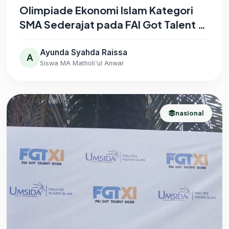
Olimpiade Ekonomi Islam Kategori
SMA Sederajat pada FAI Got Talent XI
2026 yang diselenggarakan oleh FAI
Universitas Muhammadiyah Sidoarjo
Ayunda Syahda Raissa
A
Siswa MA Matholi'ul Anwar
nasional