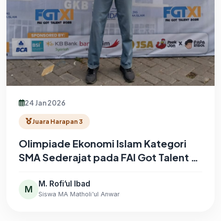
24 Jan 2026
Juara Harapan 3
Olimpiade Ekonomi Islam Kategori
SMA Sederajat pada FAI Got Talent XI
2026 yang diselenggarakan oleh FAI
Universitas Muhammadiyah Sidoarjo
M. Rofi’ul Ibad
M
Siswa MA Matholi'ul Anwar