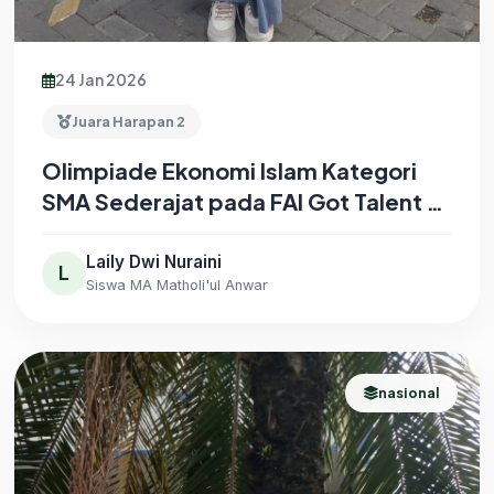
24 Jan 2026
Juara Harapan 2
Olimpiade Ekonomi Islam Kategori
SMA Sederajat pada FAI Got Talent XI
2026 yang diselenggarakan oleh FAI
Universitas Muhammadiyah Sidoarjo
Laily Dwi Nuraini
L
Siswa MA Matholi'ul Anwar
nasional