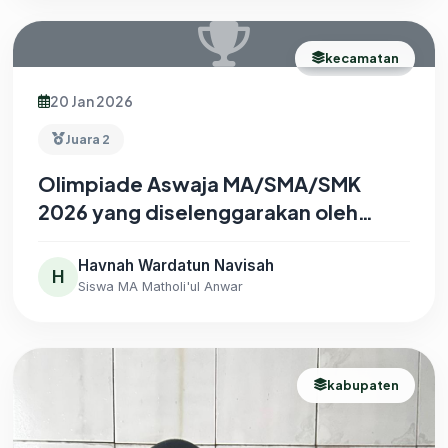
kecamatan
20 Jan 2026
Juara 2
Olimpiade Aswaja MA/SMA/SMK
2026 yang diselenggarakan oleh
MWC LP Ma’arif NU Kecamatan
Karanggeneng
Havnah Wardatun Navisah
H
Siswa MA Matholi'ul Anwar
kabupaten