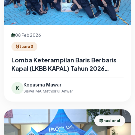
08 Feb 2026
Juara 3
Lomba Keterampilan Baris Berbaris
Kapal (LKBB KAPAL) Tahun 2026
Tingkat SMA/SMK/MA
Kopasma Mawar
K
Siswa MA Matholi'ul Anwar
nasional